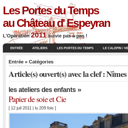
Les Portes du Temps
au Château d' Espeyran
2011
L'Opération
suivie pas à pas !
ENTRÉE
ATELIERS
LES PORTES DU TEMPS
LE CALEPIN / V
Entrée
» Catégories
Article(s) ouvert(s) avec la clef : N
»
les ateliers des enfants
Papier de soie et Cie
[ 12 juil 2011 | lu 209 fois ]