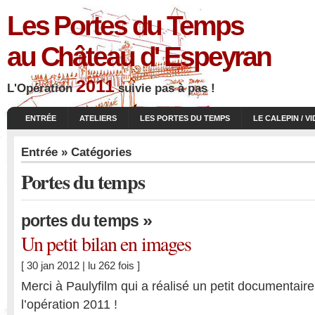
Les Portes du Temps
au Château d' Espeyran
2011
L'Opération
suivie pas à pas !
ENTRÉE
ATELIERS
LES PORTES DU TEMPS
LE CALEPIN / V
Entrée
» Catégories
Portes du temps
»
portes du temps
Un petit bilan en images
[ 30 jan 2012 | lu 262 fois ]
Merci à Paulyfilm qui a réalisé un petit documentair
l’opération 2011 !