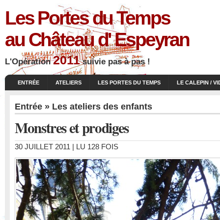
Les Portes du Temps
au Château d' Espeyran
2011
L'Opération
suivie pas à pas !
ENTRÉE
ATELIERS
LES PORTES DU TEMPS
LE CALEPIN / V
Entrée
»
Les ateliers des enfants
Monstres et prodiges
30 JUILLET 2011 | LU 128 FOIS